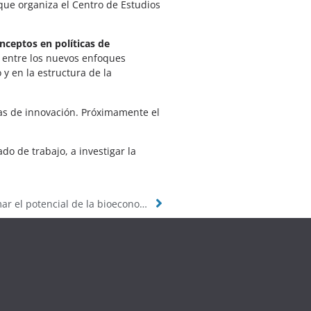
 que organiza el Centro de Estudios
nceptos en políticas de
s entre los nuevos enfoques
 y en la estructura de la
cas de innovación. Próximamente el
do de trabajo, a investigar la
Una base de datos georreferenciados para estimar el potencial de la bioeconomía en el territorio argentino (Mapa del Potencial Bioeconómico de Argentina)