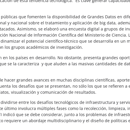
cación de esta tendencia tecnológica. “Es clave generar capacidade
 públicas que fomenten la disponibilidad de Grandes Datos en dife
onal y nacional sobre el tratamiento y aplicación de big data, adem
stacados. Asimismo, se elaboró una encuesta digital a grupos de in
ción Nacional de Información Científica del Ministerio de Ciencia. 
dinamizar el potencial científico-técnico que se desarrolla en un
on los grupos académicos de investigación.
n en los países en desarrollo. No obstante, presenta grandes opor
s que se la caracteriza y que aluden a las masivas cantidades de d
 de hacer grandes avances en muchas disciplinas científicas, aporte
enta los desafíos que se presentan, no sólo los que se refieren a e
atos, visualización y comunicación de resultados.
ividirse entre los desafíos tecnológicos de infraestructura y servi
te último involucra múltiples fases como la recolección, limpieza, i
TI indicó que se debe considerar, junto a los problemas de infraestr
 requiere un abordaje multidisciplinario y el diseño de políticas 