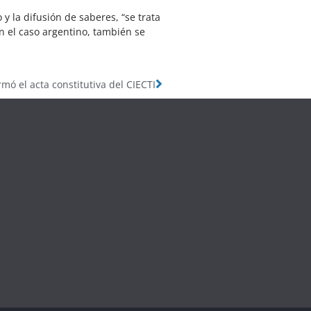
y la difusión de saberes, “se trata
n el caso argentino, también se
rmó el acta constitutiva del CIECTI