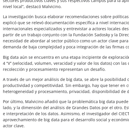
sectores productivos claves y sus respectivos campos para la apli
nivel local”, destacó Malvicino.
La investigación busca elaborar recomendaciones sobre políticas
explicó que se relevó documentación específica a nivel internaci
internacionales especializados y entrevistar a actores locales de
partir de un trabajo conjunto con la Fundación Sadosky y la Direc
necesidad de abordar al sector público como un actor clave para 
demanda de baja complejidad y poca integración de las firmas c
Big data aún se encuentra en una etapa incipiente de exploració
4 “V” (velocidad, volumen, veracidad y valor de los datos) con la
recolección y procesamiento representan un desafío.
A través de un mejor análisis de big data, se abre la posibilidad
productividad y competitividad. Sin embargo, hay que tener en cu
heterogeneidad y procesamiento, privacidad, disponibilidad de d
Por último, Malvicino añadió que la problemática big data puede d
lado, y la dimensión del análisis de Grandes Datos por el otro. Es
e interpretación de los datos. Asimismo, el investigador del CIEC
aprovechamiento de big data para el desarrollo social y económico
actor clave.