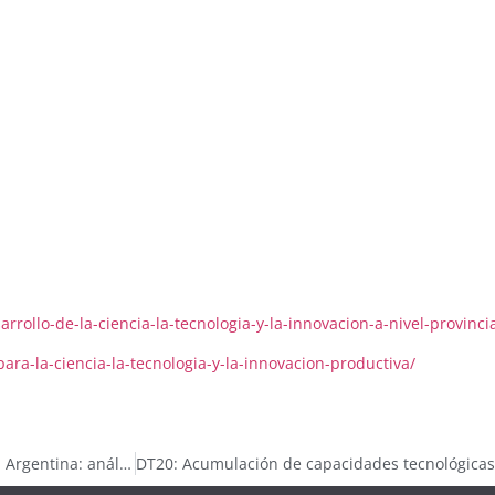
rrollo-de-la-ciencia-la-tecnologia-y-la-innovacion-a-nivel-provincia
para-la-ciencia-la-tecnologia-y-la-innovacion-productiva/
#03- Apoyo a la creación de empresas de base tecnológica en la Argentina: análisis del EMPRETECNO