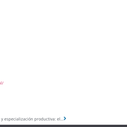
l/
DT20: Acumulación de capacidades tecnológicas y especialización productiva: el rol potencial de las actividades basadas en recursos naturales