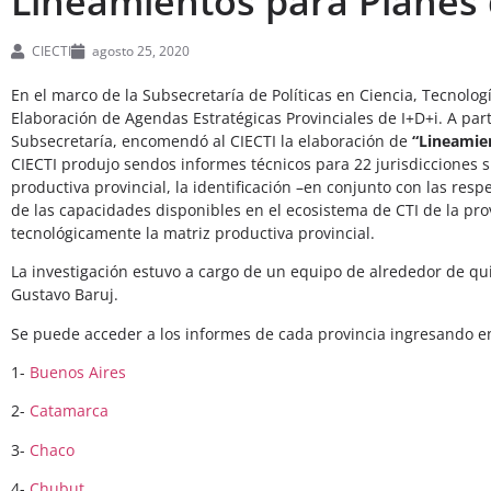
Lineamientos para Planes d
CIECTI
agosto 25, 2020
En el marco de la Subsecretaría de Políticas en Ciencia, Tecnolog
Elaboración de Agendas Estratégicas Provinciales de I+D+i. A parti
Subsecretaría, encomendó al CIECTI la elaboración de
“Lineamien
CIECTI produjo sendos informes técnicos para 22 jurisdicciones 
productiva provincial, la identificación –en conjunto con las resp
de las capacidades disponibles en el ecosistema de CTI de la prov
tecnológicamente la matriz productiva provincial.
La investigación estuvo a cargo de un equipo de alrededor de qui
Gustavo Baruj.
Se puede acceder a los informes de cada provincia ingresando en 
1-
Buenos Aires
2-
Catamarca
3-
Chaco
4-
Chubut