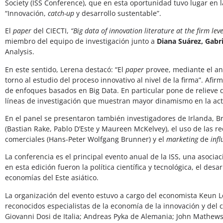
Society (ISS Conference), que en esta oportunidad tuvo lugar en la
“Innovación,
catch-up
y desarrollo sustentable”.
El
paper
del CIECTI,
“Big data of innovation literature at the firm le
miembro del equipo de investigación junto a
Diana Suárez, Gabrie
Analysis.
En este sentido, Lerena destacó: “El
paper
provee, mediante el aná
torno al estudio del proceso innovativo al nivel de la firma”. Afi
de enfoques basados en Big Data. En particular pone de relieve q
líneas de investigación que muestran mayor dinamismo en la act
En el panel se presentaron también investigadores de Irlanda, Br
(Bastian Rake, Pablo D’Este y Maureen McKelvey), el uso de las re
comerciales (Hans-Peter Wolfgang Brunner) y el
marketing
de
infl
La conferencia es el principal evento anual de la ISS, una asocia
en esta edición fueron la política científica y tecnológica, el de
economías del Este asiático.
La organización del evento estuvo a cargo del economista Keun Le
reconocidos especialistas de la economía de la innovación y del
Giovanni Dosi de Italia; Andreas Pyka de Alemania; John Mathews