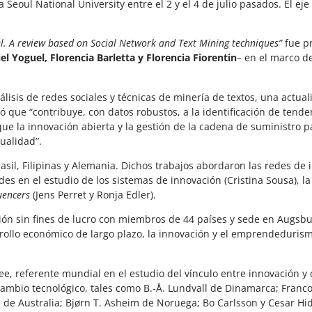
 Seoul National University entre el 2 y el 4 de julio pasados. El eje
vel. A review based on Social Network and Text Mining techniques”
fue p
l Yoguel, Florencia Barletta y Florencia Fiorentin
– en el marco d
lisis de redes sociales y técnicas de minería de textos, una actual
rmó que “contribuye, con datos robustos, a la identificación de tend
ue la innovación abierta y la gestión de la cadena de suministro 
ualidad”.
asil, Filipinas y Alemania. Dichos trabajos abordaron las redes de 
des en el estudio de los sistemas de innovación (Cristina Sousa), la
uencers
(Jens Perret y Ronja Edler).
ción sin fines de lucro con miembros de 44 países y sede en Augsbur
sarrollo económico de largo plazo, la innovación y el emprendedurism
e, referente mundial en el estudio del vínculo entre innovación y 
 cambio tecnológico, tales como B.-Å. Lundvall de Dinamarca; Franc
 de Australia; Bjørn T. Asheim de Noruega; Bo Carlsson y Cesar Hi