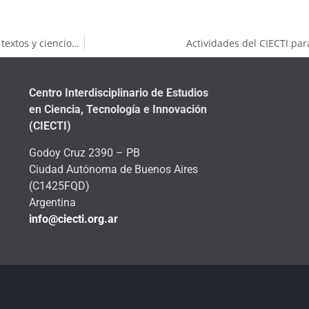
Taller interno: Modelo de análisis de redes sociales, minería de textos y cienciometría
Actividades del CIECTI pa
Centro Interdisciplinario de Estudios
en Ciencia, Tecnología e Innovación
(CIECTI)
Godoy Cruz 2390 – PB
Ciudad Autónoma de Buenos Aires
(C1425FQD)
Argentina
info@ciecti.org.ar