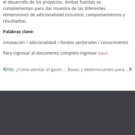
el desarrollo de los proyectos. Ambas fuentes se
complementan para dar muestra de las diferentes
dimensiones de adicionalidad (insumos, comportamientos y
resultados).
Palabras clave:
innovación / adicionalidad / fondos sectoriales / conocimiento
Para ingresar al documento completo ingresar
aquí
.
PB8: ¿Cómo alentar el gasto privado en I+D? La experiencia con los incentivos tributarios y crediticios
Bases y determinantes para una colaboración exitosa entre ciencia y producción (CIECTI- OITTEC)