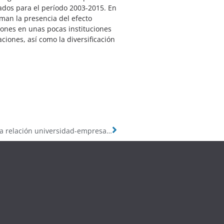
ados para el período 2003-2015. En
man la presencia del efecto
iones en unas pocas instituciones
ciones, así como la diversificación
DT13: Comunidades temáticas en el estudio de la relación universidad-empresa. Redes bibliométricas y minería de textos