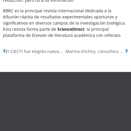
reducción, pero no a su eliminación.
BBRC es la principal revista internacional dedicada a la
difusión rápida de resultados experimentales oportunos y
significativos en diversos campos de la investigación biológica.
Esta revista forma parte de
ScienceDirect
: la principal
plataforma de Elsevier de literatura académica con referato.
El CIECTI fue elegido nuevamente entre varios proyectos de América Latina por el CLIAS – Centro de Inteligencia Artificial y Salud para América Latina y El Caribe- en la Convocatoria 2024
Marina Elichiry, consultora médica del Proyecto ARPHAI fue seleccionada en la convocatoria 2024 de Young Physician Leaders en Berlín