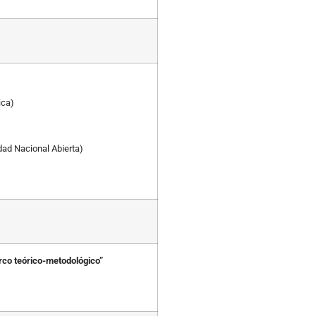
ica)
dad Nacional Abierta)
arco teórico-metodológico”