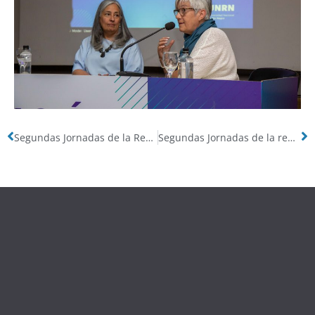
Segundas Jornadas de la Red, reunión en la UNRN, Sede Alto Valle
Segundas Jornadas de la red visita a salas de monitoreo de YPF