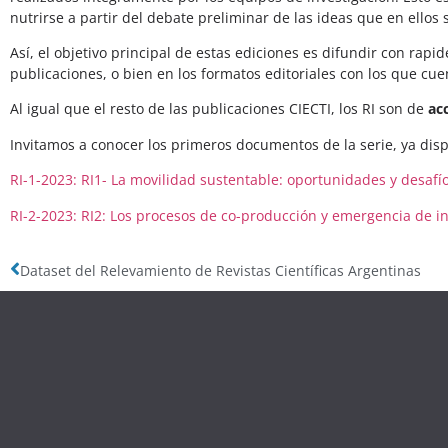
nutrirse a partir del debate preliminar de las ideas que en ellos 
Así, el objetivo principal de estas ediciones es difundir con ra
publicaciones, o bien en los formatos editoriales con los que cue
Al igual que el resto de las publicaciones CIECTI, los RI son de
acc
Invitamos a conocer los primeros documentos de la serie, ya disp
RI-1-2023: RI1- La movilidad sustentable: oportunidades y desafí
RI-2-2023: RI2: Los procesos de co-producción y emergencia de i
Dataset del Relevamiento de Revistas Científicas Argentinas