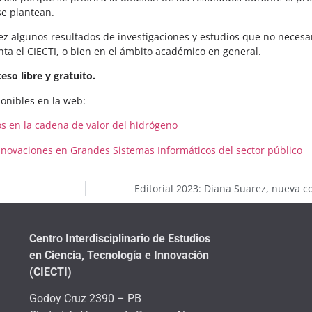
se plantean.
pidez algunos resultados de investigaciones y estudios que no neces
nta el CIECTI, o bien en el ámbito académico en general.
eso libre y gratuito.
onibles en la web:
os en la cadena de valor del hidrógeno
nnovaciones en Grandes Sistemas Informáticos del sector público
Editorial 2023: Diana Suarez, nueva 
Centro Interdisciplinario de Estudios
en Ciencia, Tecnología e Innovación
(CIECTI)
Godoy Cruz 2390 – PB