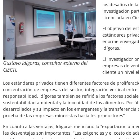
los desafíos de l
investigación par
Licenciada en Cie
El objetivo del e
estándares priva
enorme envergadu
Idígoras.
El investigador p
Gustavo Idígoras, consultor externo del
empresas de venta
CIECTI.
cliente un nivel 
Los estándares privados tienen diferentes factores de proliferaci
concentración de empresas del sector, integración vertical entre 
responsabilidad. Idígoras también se refirió a los factores soci
sustentabilidad ambiental y la inocuidad de los alimentos. Por úl
desarrollados y su impacto en los emergentes y la transferencia d
prueba de las empresas minoristas hacia los productores”.
En cuanto a las ventajas, Idígoras mencionó la “exportación a m
las desventajas son importantes. ”Las exigencias y el costo de a