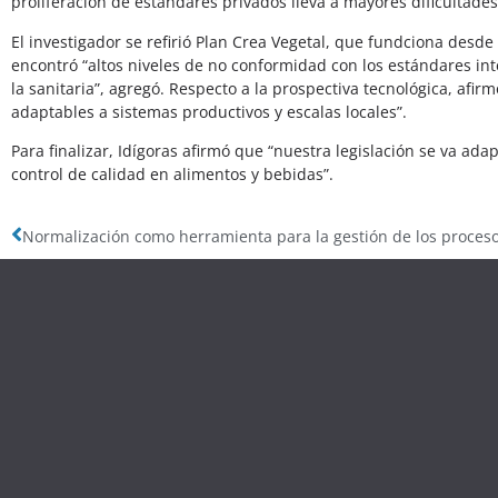
proliferación de estándares privados lleva a mayores dificultad
El investigador se refirió Plan Crea Vegetal, que fundciona desde 
encontró “altos niveles de no conformidad con los estándares inte
la sanitaria”, agregó. Respecto a la prospectiva tecnológica, afir
adaptables a sistemas productivos y escalas locales”.
Para finalizar, Idígoras afirmó que “nuestra legislación se va ad
control de calidad en alimentos y bebidas”.
Normalización como herramienta para la gestión de los proces