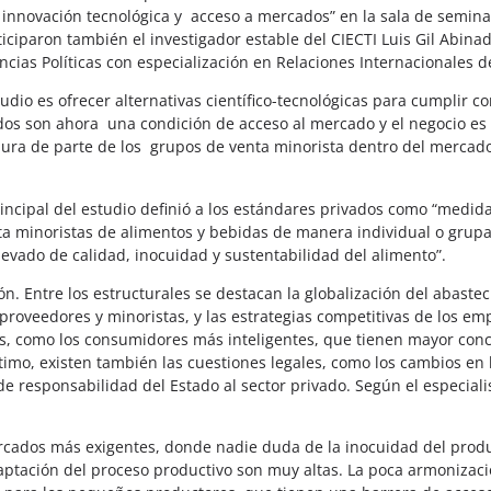
a innovación tecnológica y acceso a mercados” en la sala de seminar
ticiparon también el investigador estable del CIECTI Luis Gil Abina
ncias Políticas con especialización en Relaciones Internacionales d
studio es ofrecer alternativas científico-tecnológicas para cumplir 
dos son ahora una condición de acceso al mercado y el negocio es 
ra de parte de los grupos de venta minorista dentro del mercado 
rincipal del estudio definió a los estándares privados como “medid
 minoristas de alimentos y bebidas de manera individual o grupal,
elevado de calidad, inocuidad y sustentabilidad del alimento”.
ón. Entre los estructurales se destacan la globalización del abastec
proveedores y minoristas, y las estrategias competitivas de los em
ales, como los consumidores más inteligentes, que tienen mayor conc
timo, existen también las cuestiones legales, como los cambios en l
e responsabilidad del Estado al sector privado. Según el especialist
ercados más exigentes, donde nadie duda de la inocuidad del produ
daptación del proceso productivo son muy altas. La poca armonizació