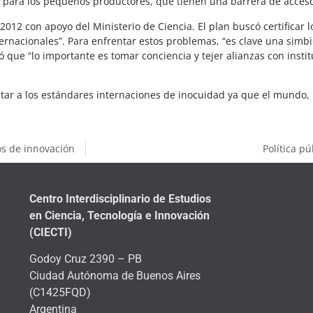
es para los pequeños productores, que tienen una barrera de acces
2012 con apoyo del Ministerio de Ciencia. El plan buscó certificar l
rnacionales”. Para enfrentar estos problemas, “es clave una simbios
mó que “lo importante es tomar conciencia y tejer alianzas con insti
aptar a los estándares internaciones de inocuidad ya que el mundo, 
os de innovación
Política p
Centro Interdisciplinario de Estudios
en Ciencia, Tecnología e Innovación
(CIECTI)
Godoy Cruz 2390 – PB
Ciudad Autónoma de Buenos Aires
(C1425FQD)
Argentina